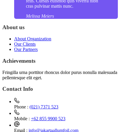
felis. Cursus euismod quis viverra nibh
cras pulvinar mattis nunc.
Melissa Meiers
About us
About Organization
Our Clients
Our Partners
Achievements
Fringilla urna porttitor rhoncus dolor purus nonulla malesuada
pellentesque elit eget.
Contact Info
Phone :
(021) 7371 523
Mobile :
+62 855 9900 523
Email :
info@jakartaallumfoil.com